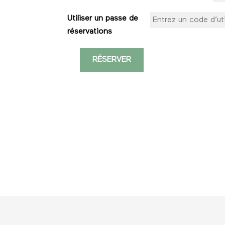
Utiliser un passe de
réservations
RÉSERVER
quantité
de
Yoga
-
1
séance