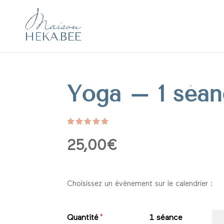
Yoga – 1 séan
Noté
5.00
sur 5
25,00
€
basé
sur
notation
client
Choisissez un évènement sur le calendrier :
Quantité
1 séance